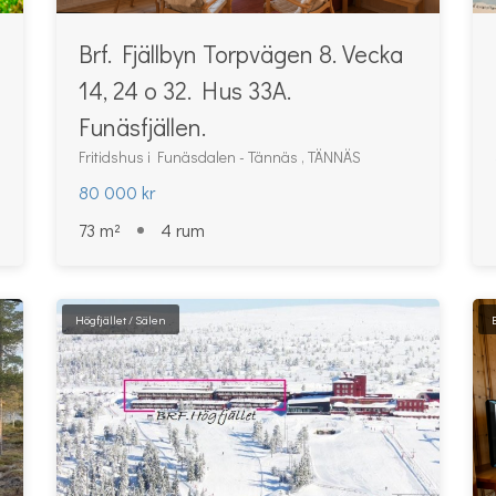
Brf. Fjällbyn Torpvägen 8. Vecka
14, 24 o 32. Hus 33A.
Funäsfjällen.
Fritidshus i Funäsdalen - Tännäs , TÄNNÄS
80 000 kr
73 m²
4 rum
Högfjället / Sälen