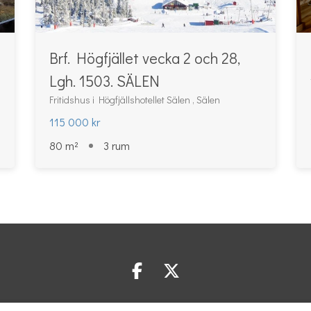
Brf. Högfjället vecka 2 och 28,
Lgh. 1503. SÄLEN
Fritidshus i Högfjällshotellet Sälen , Sälen
115 000 kr
80 m²
3 rum