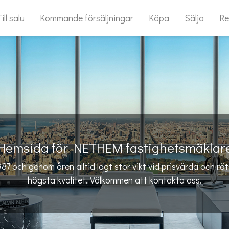
ill salu
Kommande försäljningar
Köpa
Sälja
Re
Hemsida för NETHEM fastighetsmäklar
87 och genom åren alltid lagt stor vikt vid prisvärda och rä
högsta kvalitet. Välkommen att kontakta oss.