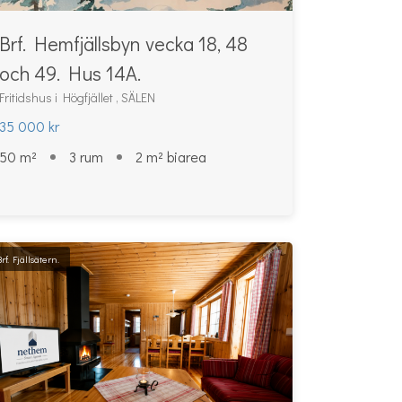
Brf. Hemfjällsbyn vecka 18, 48
och 49. Hus 14A.
Fritidshus i Högfjället , SÄLEN
35 000 kr
50 m²
3 rum
2 m² biarea
Brf. Fjällsätern.