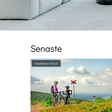
Senaste
Tandådalen/SÄLEN