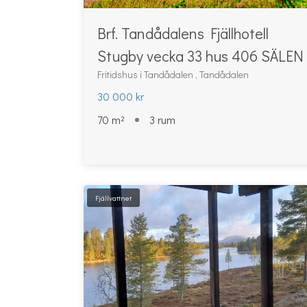
Brf. Tandådalens Fjällhotell
Stugby vecka 33 hus 406 SÄLEN
Fritidshus i Tandådalen , Tandådalen
30 000 kr
70 m²
3 rum
Fjällvattnet