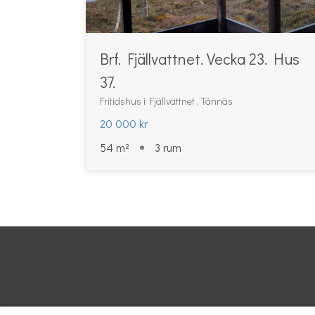
Brf. Fjällvattnet. Vecka 23. Hus
37.
Fritidshus i Fjällvattnet , Tännäs
20 000 kr
54 m²
3 rum