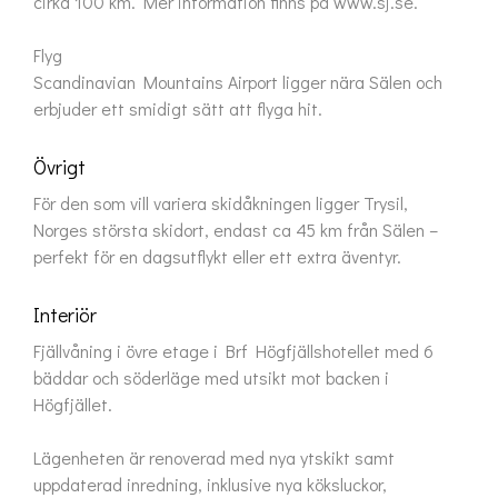
cirka 100 km. Mer information finns på www.sj.se.

Flyg

Scandinavian Mountains Airport ligger nära Sälen och 
erbjuder ett smidigt sätt att flyga hit.
Övrigt
För den som vill variera skidåkningen ligger Trysil, 
Norges största skidort, endast ca 45 km från Sälen – 
perfekt för en dagsutflykt eller ett extra äventyr.
Interiör
Fjällvåning i övre etage i Brf Högfjällshotellet med 6 
bäddar och söderläge med utsikt mot backen i 
Högfjället.

Lägenheten är renoverad med nya ytskikt samt 
uppdaterad inredning, inklusive nya köksluckor, 