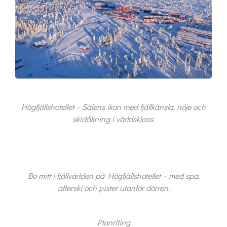
Högfjällshotellet – Sälens ikon med fjällkänsla, nöje och
skidåkning i världsklass.
Bo mitt i fjällvärlden på Högfjällshotellet – med spa,
afterski och pister utanför dörren.
Planriting