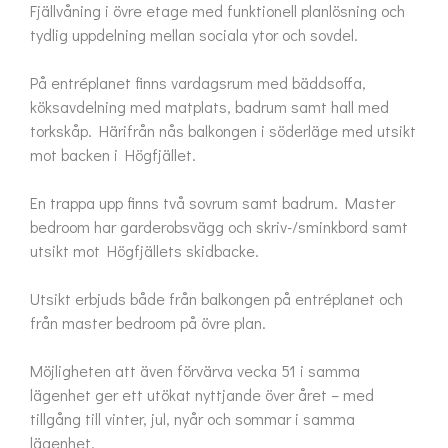
Fjällvåning i övre etage med funktionell planlösning och 
tydlig uppdelning mellan sociala ytor och sovdel.

På entréplanet finns vardagsrum med bäddsoffa, 
köksavdelning med matplats, badrum samt hall med 
torkskåp. Härifrån nås balkongen i söderläge med utsikt 
mot backen i Högfjället.

En trappa upp finns två sovrum samt badrum. Master 
bedroom har garderobsvägg och skriv-/sminkbord samt 
utsikt mot Högfjällets skidbacke.

Utsikt erbjuds både från balkongen på entréplanet och 
från master bedroom på övre plan.

Möjligheten att även förvärva vecka 51 i samma 
lägenhet ger ett utökat nyttjande över året – med 
tillgång till vinter, jul, nyår och sommar i samma 
lägenhet.
