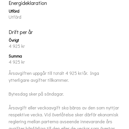
Energideklaration
Utförd
Utförd
Drift per år
Övrigt
4 925 kr
Summa
4 925 kr
Årsavgiften uppgår till totalt 4 925 kr/år. Inga 
ytterligare avgifter tillkommer. 

Bytesdag sker på söndagar.

Årsavgift eller veckoavgift ska bäras av den som nyttjar 
respektive vecka. Vid överlåtelse sker därför ekonomisk 
reglering mellan parterna avseende innevarande års 
avgifter hänförliga till den eller de veckor som övertas 