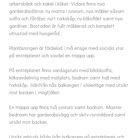
arbetsbänk och kakel i köket. Vidare finns nya 
garderobsdörrar, ny matta i sovrum, nya möbler såsom 
soffa och fåtöljer, nytt torkskåp, ny köksfläkt samt nya 
gardiner. Bostaden är fullt möblerad och komplett 
utrustad med husgeråd.

Planlösningen är fördelad i två etage med sociala ytor 
på entréplanet och sovdel en trappa upp.

På entréplanet finns vardagsrum med bäddsoffa, 
köksavdelning med matplats, badrum samt hall med 
torkskåp. Härifrån nås balkongen i söderläge med utsikt 
mot backen i Högfjället.

En trappa upp finns två sovrum samt badrum. Master 
bedroom har garderobsvägg och skriv-/sminkbord samt 
utsikt mot backen.

Utsikt erbjuds både från balkongen på entréplanet och 