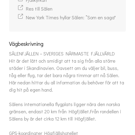
Res till Sälen
New York Times hyllar Sälen: ”Som en saga"
Vägbeskrivning
SÄLENFJÄLLEN – SVERIGES NÄRMASTE FJÄLLVÄRLD

Hit är det lätt och smidigt att ta sig från alla större 
städer i Skandinavien. Oavsett om du väljer bil, buss, 
tåg eller flyg, tar det bara några timmar att nå Sälen. 
Här nedan hittar du all information du behöver för att ta 
dig hit på egen hand.

Sälens internationella flygplats ligger nära den norska 
gränsen, endast 20 km från Högfjället.Från rondellen i 
Sälens by är det cirka 12 km till Högfjället.

GPS-koordinater Högfjällshotellet
