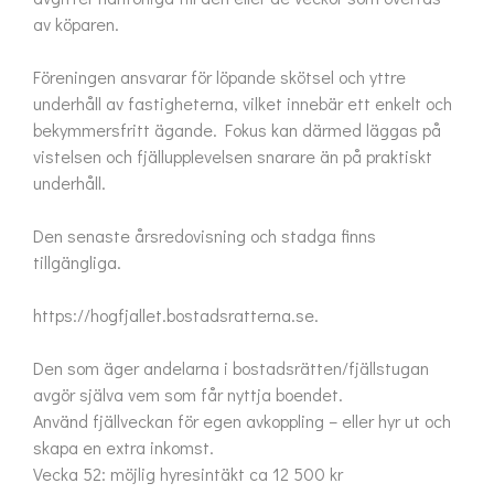
av köparen.

Föreningen ansvarar för löpande skötsel och yttre 
underhåll av fastigheterna, vilket innebär ett enkelt och 
bekymmersfritt ägande. Fokus kan därmed läggas på 
vistelsen och fjällupplevelsen snarare än på praktiskt 
underhåll.

Den senaste årsredovisning och stadga finns 
tillgängliga.

https://hogfjallet.bostadsratterna.se.

Den som äger andelarna i bostadsrätten/fjällstugan 
avgör själva vem som får nyttja boendet.

Använd fjällveckan för egen avkoppling – eller hyr ut och 
skapa en extra inkomst.

Vecka 52: möjlig hyresintäkt ca 12 500 kr
