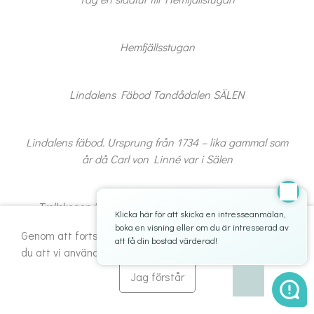
Hemfjällsstugan
Lindalens Fäbod Tandådalen SÄLEN
Jag har tagit
del av
inform
Lindalens fäbod. Ursprung från 1734 – lika gammal som
behand
år då Carl von Linné var i Sälen
person
och s
till at
Trollskogen i Sälen bjuder på sagor, troll och konst i
uppgif
Klicka här för att skicka en intresseanmälan,
sparas
fjällskog – en magisk utflykt för familjen
boka en visning eller om du är intresserad av
Genom att fortsätta använda webbplatsen godkänner
Avbryt
Skicka
att få din bostad värderad!
du att vi använder kakor (cookies).
Läs mer om kakor
.
Skidäventyr med familjen - minnen fö livet
Jag förstår