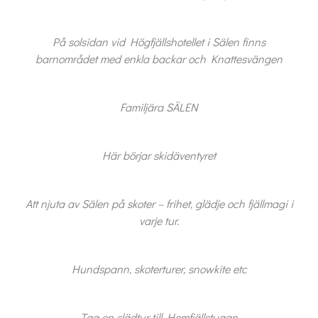
På solsidan vid Högfjällshotellet i Sälen finns
barnområdet med enkla backar och Knattesvängen
Familjära SÄLEN
Jag är intresserad
Jag vill gå på visning
Jag
Här börjar skidäventyret
skulle
också
vilja få
Att njuta av Sälen på skoter – frihet, glädje och fjällmagi i
min
varje tur.
bostad
värderad
Hundspann, skoterturer, snowkite etc
Tag en slädtur till Hemfjällstugan