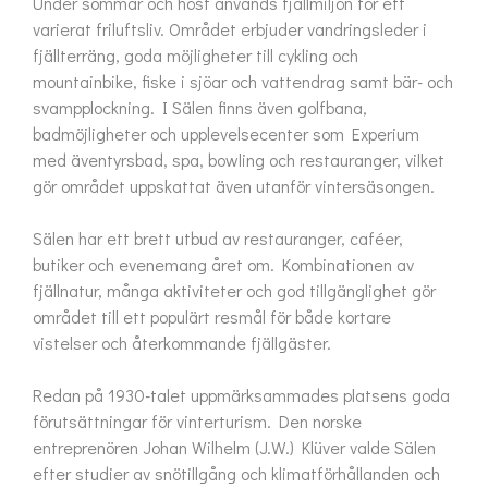
Under sommar och höst används fjällmiljön för ett 
varierat friluftsliv. Området erbjuder vandringsleder i 
fjällterräng, goda möjligheter till cykling och 
mountainbike, fiske i sjöar och vattendrag samt bär- och 
svampplockning. I Sälen finns även golfbana, 
badmöjligheter och upplevelsecenter som Experium 
med äventyrsbad, spa, bowling och restauranger, vilket 
gör området uppskattat även utanför vintersäsongen.

Sälen har ett brett utbud av restauranger, caféer, 
butiker och evenemang året om. Kombinationen av 
fjällnatur, många aktiviteter och god tillgänglighet gör 
området till ett populärt resmål för både kortare 
vistelser och återkommande fjällgäster.

Redan på 1930-talet uppmärksammades platsens goda 
förutsättningar för vinterturism. Den norske 
entreprenören Johan Wilhelm (J.W.) Klüver valde Sälen 
efter studier av snötillgång och klimatförhållanden och 