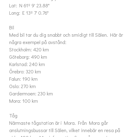
Lat: N 61º 9' 23.88"

Long: E 13º 7' 0.76"

Bil

Med bil tar du dig snabbt och smidigt till Sälen. Här är 
några exempel på avstånd:

Stockholm: 420 km

Göteborg: 490 km

Karlstad: 240 km

Örebro: 320 km

Falun: 190 km

Oslo: 270 km

Gardermoen: 230 km

Mora: 100 km

Tåg

Närmaste tågstation är i Mora. Från Mora går 
anslutningsbussar till Sälen, vilket innebär en resa på 