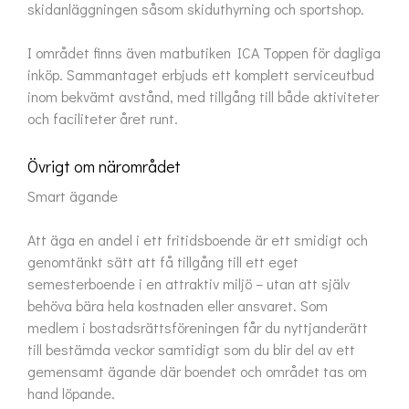
skidanläggningen såsom skiduthyrning och sportshop.

I området finns även matbutiken ICA Toppen för dagliga 
inköp. Sammantaget erbjuds ett komplett serviceutbud 
inom bekvämt avstånd, med tillgång till både aktiviteter 
och faciliteter året runt.
Övrigt om närområdet
Smart ägande

Att äga en andel i ett fritidsboende är ett smidigt och 
genomtänkt sätt att få tillgång till ett eget 
semesterboende i en attraktiv miljö – utan att själv 
behöva bära hela kostnaden eller ansvaret. Som 
medlem i bostadsrättsföreningen får du nyttjanderätt 
till bestämda veckor samtidigt som du blir del av ett 
gemensamt ägande där boendet och området tas om 
hand löpande.
