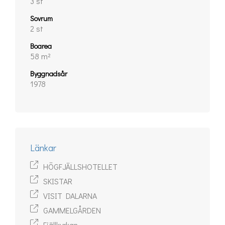
3 st
Sovrum
2 st
Boarea
58 m²
Byggnadsår
1978
Länkar
HÖGFJÄLLSHOTELLET
SKISTAR
VISIT DALARNA
GAMMELGÅRDEN
Fjällkyrkan