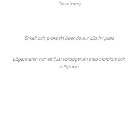
™verv†ning
Enkelt och praktiskt boende d„r alla f†r plats
Lägenheten har ett ljust vardagsrum med matplats och
sittgrupp